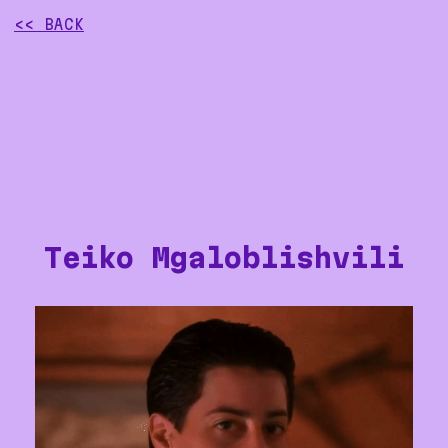
<< BACK
Teiko Mgaloblishvili