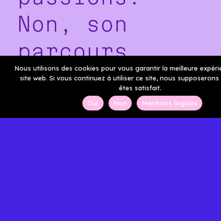
Non, son
parcours
Nous utilisons des cookies pour vous garantir la meilleure expéri
n’est pas
site web. Si vous continuez à utiliser ce site, nous supposeron
êtes satisfait.
classique et
Oui
Non
Mentions légales
linéaire et
elle en est
très fière.